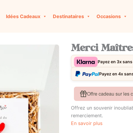
Idées Cadeaux
Destinataires
Occasions
Merci Maîtres
Payez en 3x sans 
Payez en 4x sans 
Offre cadeau sur les
Offrez un souvenir inoublia
remerciement.
En savoir plus