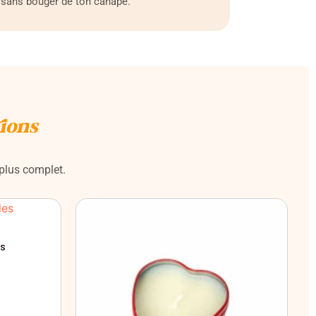
sans bouger de ton canapé.
tions
 plus complet.
es