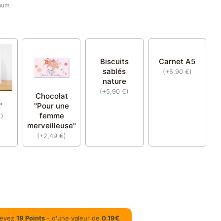
mum.
Biscuits
Carnet A5
sablés
(
+
5,90
€
)
nature
(
+
5,90
€
)
Chocolat
"
"Pour une
femme
€
)
merveilleuse"
(
+
2,49
€
)
ecevez
19
Points
- d'une valeur de
0.19
€