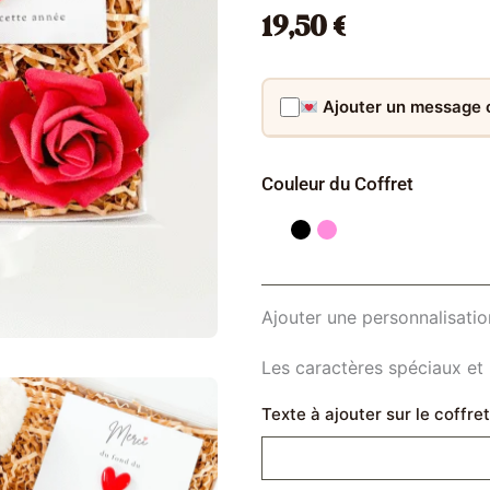
19,50
€
Ajouter un message
quantité
Couleur du Coffret
de
Merci
Maîtresse
!
Ajouter une personnalisation
Les caractères spéciaux et 
Texte à ajouter sur le coffre