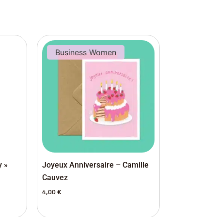
Business Women
y »
Joyeux Anniversaire – Camille
Cauvez
4,00
€