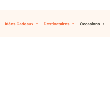
Idées Cadeaux
Destinataires
Occasions
niversaire fe
iginales et personnalisées pour toutes les occasions, ou co
cliquant sur « Créer ma Box » !