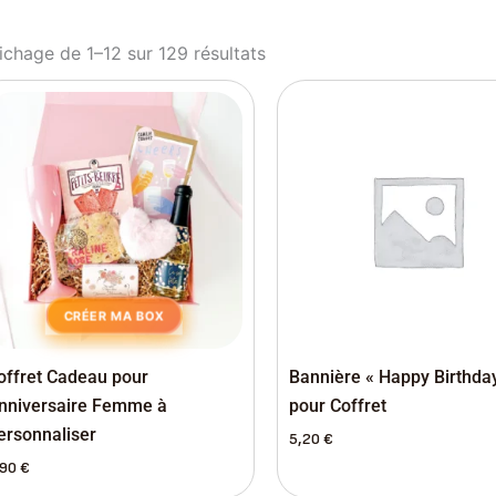
ichage de 1–12 sur 129 résultats
CRÉER MA BOX
offret Cadeau pour
Bannière « Happy Birthda
nniversaire Femme à
pour Coffret
ersonnaliser
5,20
€
,90
€