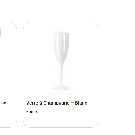
a se
Verre à Champagne – Blanc
6,40
€