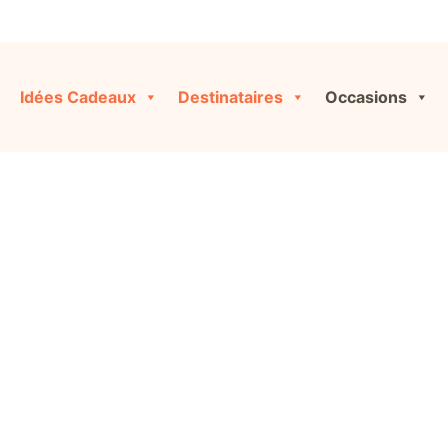
Idées Cadeaux
Destinataires
Occasions
Pot de départ
iginales et personnalisées pour toutes les occasions, ou co
cliquant sur « Créer ma Box » !