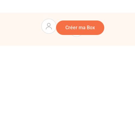
Panier
0
Créer ma Box
mposez vous-même une box cadeau sur mesure en