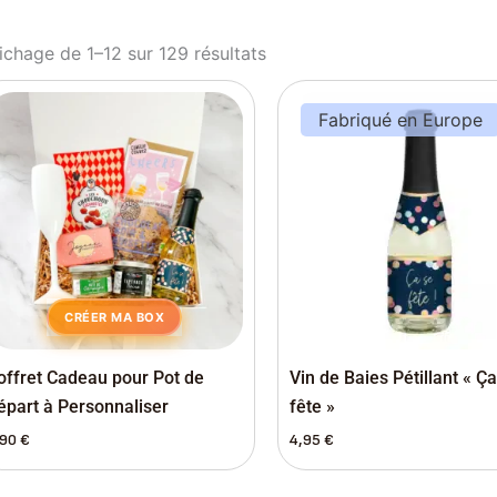
ichage de 1–12 sur 129 résultats
Fabriqué en Europe
CRÉER MA BOX
offret Cadeau pour Pot de
Vin de Baies Pétillant « Ç
épart à Personnaliser
fête »
,90
€
4,95
€