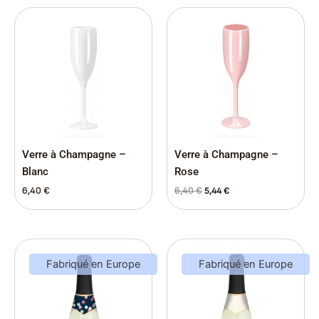
Le
Le
prix
prix
initial
actuel
était :
est :
6,40 €.
5,44 €.
Verre à Champagne –
Verre à Champagne –
Blanc
Rose
6,40
€
6,40
€
5,44
€
Fabriqué en Europe
Fabriqué en Europe