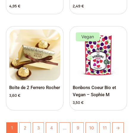
4,95
€
2,49
€
Vegan
Boîte de 2 Ferrero Rocher
Bonbons Coeur Bio et
Vegan – Sophie M
3,60
€
3,50
€
1
2
3
4
…
9
10
11
→