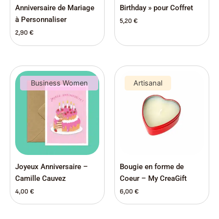
Anniversaire de Mariage
Birthday » pour Coffret
à Personnaliser
5,20
€
2,90
€
Business Women
Artisanal
Joyeux Anniversaire –
Bougie en forme de
Camille Cauvez
Coeur – My CreaGift
4,00
€
6,00
€