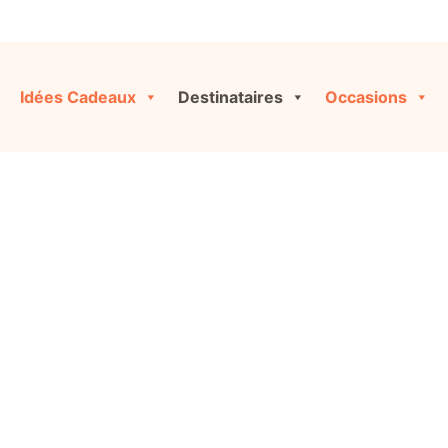
Idées Cadeaux
Destinataires
Occasions
aitresse d'éco
iginales et personnalisées pour toutes les occasions, ou co
cliquant sur « Créer ma Box » !