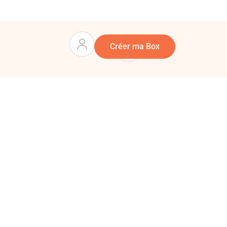
Panier
0
Créer ma Box
le
mposez vous-même une box cadeau sur mesure en