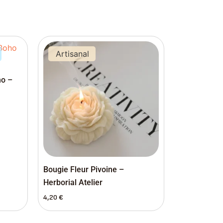
Artisanal
ho –
Bougie Fleur Pivoine –
Herborial Atelier
4,20
€