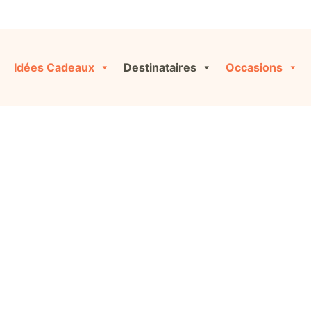
Idées Cadeaux
Destinataires
Occasions
Couple
iginales et personnalisées pour toutes les occasions, ou co
cliquant sur « Créer ma Box » !