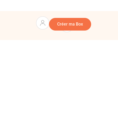
Panier
0
Créer ma Box
mposez vous-même une box cadeau sur mesure en