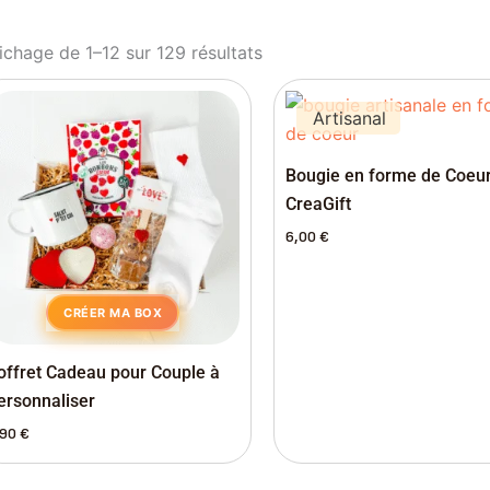
ichage de 1–12 sur 129 résultats
Artisanal
Bougie en forme de Coeu
CreaGift
6,00
€
CRÉER MA BOX
offret Cadeau pour Couple à
ersonnaliser
,90
€