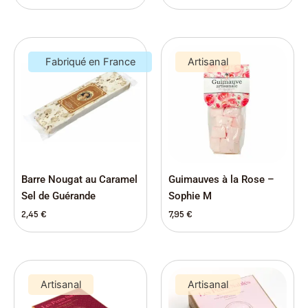
Fabriqué en France
Artisanal
Barre Nougat au Caramel
Guimauves à la Rose –
Sel de Guérande
Sophie M
2,45
€
7,95
€
Le
Le
prix
prix
Artisanal
Artisanal
initial
actuel
était :
est :