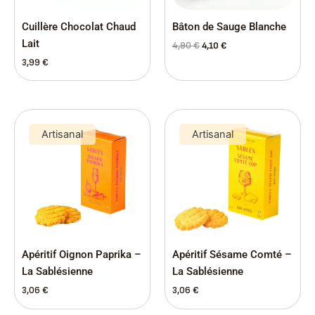
Cuillère Chocolat Chaud
Bâton de Sauge Blanche
Lait
4,90
€
4,10
€
3,99
€
Artisanal
Artisanal
Apéritif Oignon Paprika –
Apéritif Sésame Comté –
La Sablésienne
La Sablésienne
3,06
€
3,06
€