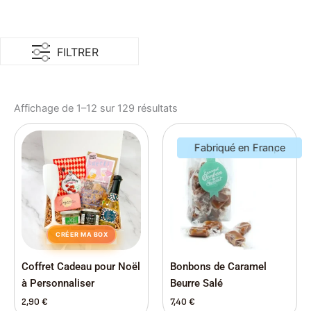
FILTRER
Affichage de 1–12 sur 129 résultats
Fabriqué en Europe
Fabriqué en France
CRÉER MA BOX
Coffret Cadeau pour Noël
Bonbons de Caramel
à Personnaliser
Beurre Salé
2,90
€
7,40
€