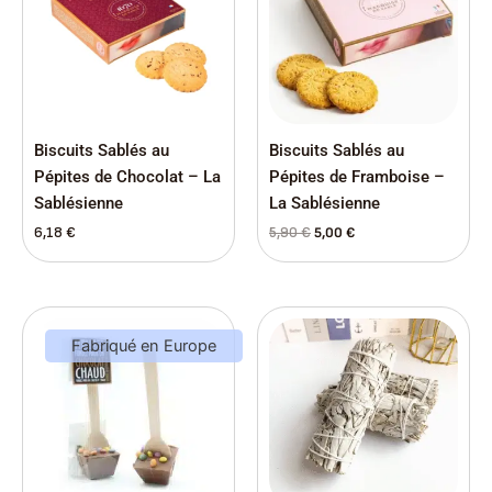
5,90 €.
5,00 €.
Biscuits Sablés au
Biscuits Sablés au
Pépites de Chocolat – La
Pépites de Framboise –
Sablésienne
La Sablésienne
6,18
€
5,90
€
5,00
€
Le
Le
prix
prix
Fabriqué en Europe
initial
actuel
était :
est :
4,90 €.
4,10 €.