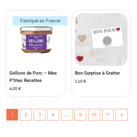
Fabriqué en France
Grillons de Porc – Mes
Bon Surprise à Gratter
P’tites Recettes
1,10
€
4,20
€
1
2
3
4
…
9
10
11
→