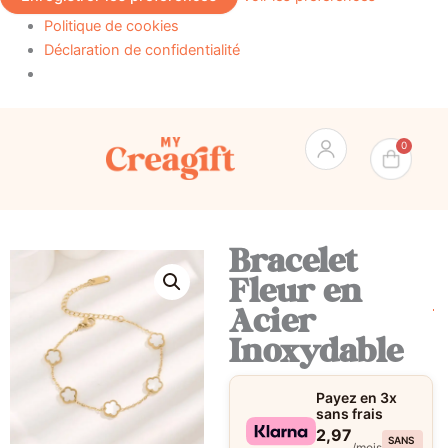
Politique de cookies
Déclaration de confidentialité
Pan
0
Bracelet
Fleur en
Acier
Inoxydable
Payez en 3x
sans frais
2,97
SANS
/mois