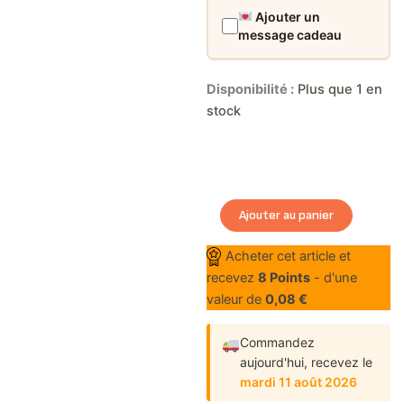
Ajouter un
message cadeau
quantité
Disponibilité :
Plus que 1 en
de
stock
Bracelet
Fleur
en
Acier
Inoxydable
Ajouter au panier
Acheter cet article et
recevez
8
Points
- d'une
valeur de
0,08
€
Commandez
aujourd'hui,
recevez le
mardi 11 août 2026