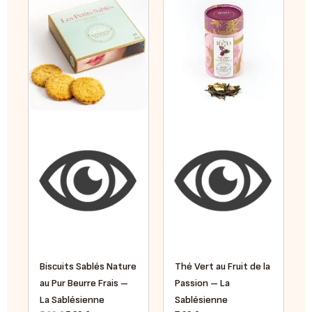
prix
prix
initial
actuel
était :
est :
5,90 €.
5,00 €.
Biscuits Sablés Nature
Thé Vert au Fruit de la
au Pur Beurre Frais –
Passion – La
La Sablésienne
Sablésienne