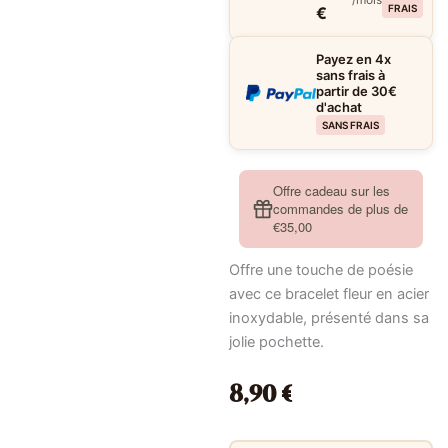
FRAIS
€
Payez en 4x
sans frais à
partir de 30€
d'achat
SANS FRAIS
Offre cadeau sur les
commandes de plus de
€35,00
Offre une touche de poésie
avec ce bracelet fleur en acier
inoxydable, présenté dans sa
jolie pochette.
8,90
€