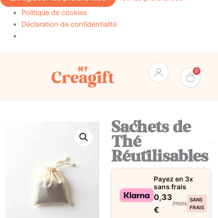
Politique de cookies
Déclaration de confidentialité
Pan
0
Sachets de
Thé
Réutilisables
Payez en 3x
sans frais
0,33
SANS
/mois
FRAIS
€