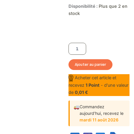
quantité
Disponibilité :
Plus que 2 en
de
stock
Sachets
de
Thé
Réutilisables
Ajouter au panier
Acheter cet article et
recevez
1
Point
- d'une valeur
de
0,01
€
Commandez
aujourd'hui,
recevez le
mardi 11 août 2026