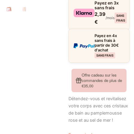
Payez en 3x
sans frais
2,39
SANS
/mois
FRAIS
€
Payez en 4x
sans frais à
partir de 30€
d'achat
SANS FRAIS
Offre cadeau sur les
commandes de plus de
€35,00
Détendez-vous et revitalisez
votre corps
avec ces
cristaux
de bain au pamplemousse
rose
et au
sel de mer
!