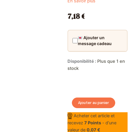
En savoir plus
7,18
€
Ajouter un
message cadeau
quantité
Disponibilité :
Plus que 1 en
de
stock
Cristaux
de
Bain
au
Pamplemousse
Rose
Ajouter au panier
-
Sunday
Acheter cet article et
Rain
recevez
7
Points
- d'une
valeur de
0,07
€