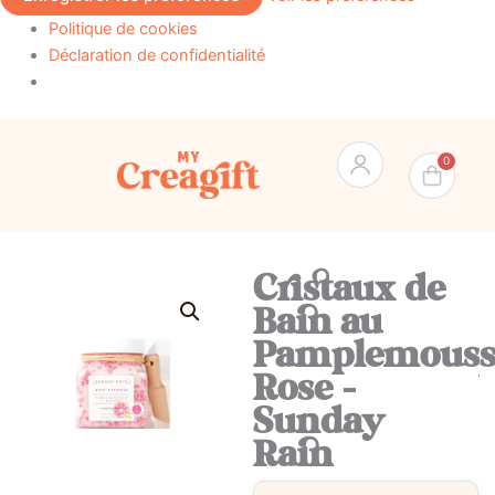
Politique de cookies
Déclaration de confidentialité
Pan
0
Cristaux de
Bain au
Pamplemouss
Rose –
Sunday
Rain