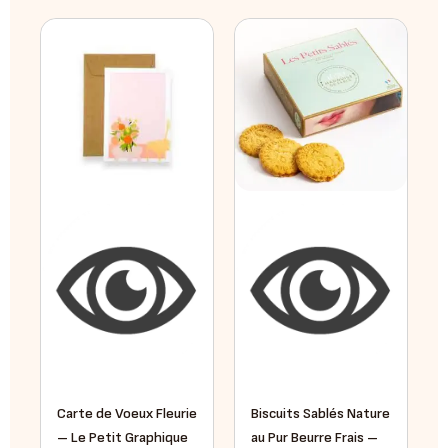
Le
Le
prix
prix
initial
actuel
était :
est :
5,90 €.
5,00 €.
Carte de Voeux Fleurie
Biscuits Sablés Nature
– Le Petit Graphique
au Pur Beurre Frais –