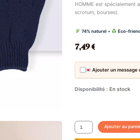
HOMME est spécialement ada
scrotum, bourses).
74% naturel
•
Eco-frien
7,49
€
Ajouter un message
quantité
Disponibilité :
En stock
de
Crème
Dépilatoire
Zone
Intime
-
Ajouter au pani
Blondépil
Homme