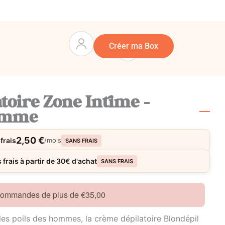
Panier
0
Créer ma Box
toire Zone Intime –
omme
2,50 €
frais
/mois
SANS FRAIS
frais à partir de 30€ d'achat
SANS FRAIS
 commandes de plus de €35,00
es poils des hommes, la crème dépilatoire Blondépil