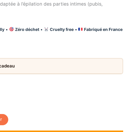
ptée à l’épilation des parties intimes (pubis,
dly
•
Zéro déchet
•
Cruelty free
•
Fabriqué en France
 cadeau
er