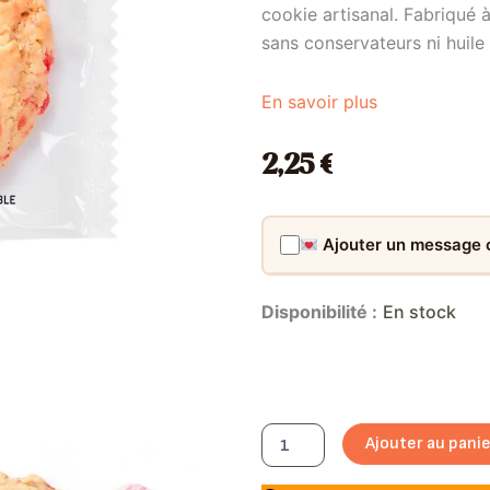
cookie artisanal. Fabriqué 
sans conservateurs ni huile
En savoir plus
2,25
€
Ajouter un message
quantité
Disponibilité :
En stock
de
Cookie
Praline
Rose
-
La
Ajouter au pani
Fabrique
des