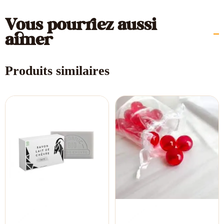
Vous pourriez aussi
aimer
Produits similaires
Le
Le
prix
prix
initial
actuel
était :
est :
6,00 €.
4,00 €.