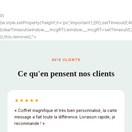
0)
{w.style.setProperty('height',h+'px','important');}}f();setTimeout(
{clearTimeout(window.__mcgRT);window.__mcgRT=setTimeout(f,20
();this.remove();">
AVIS CLIENTS
Ce qu'en pensent nos clients
★★★★★
« Coffret magnifique et très bien personnalisé, la carte
message a fait toute la différence. Livraison rapide, je
recommande ! »