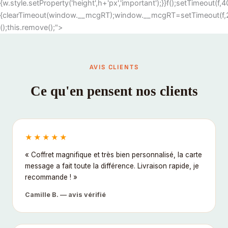
{w.style.setProperty('height',h+'px','important');}}f();setTimeout(
{clearTimeout(window.__mcgRT);window.__mcgRT=setTimeout(f,20
();this.remove();">
AVIS CLIENTS
Ce qu'en pensent nos clients
★★★★★
« Coffret magnifique et très bien personnalisé, la carte
message a fait toute la différence. Livraison rapide, je
recommande ! »
Camille B. — avis vérifié