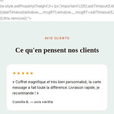
0)
{w.style.setProperty('height',h+'px','important');}}f();setTimeout(
{clearTimeout(window.__mcgRT);window.__mcgRT=setTimeout(f,20
();this.remove();">
AVIS CLIENTS
Ce qu'en pensent nos clients
★★★★★
« Coffret magnifique et très bien personnalisé, la carte
message a fait toute la différence. Livraison rapide, je
recommande ! »
Camille B. — avis vérifié