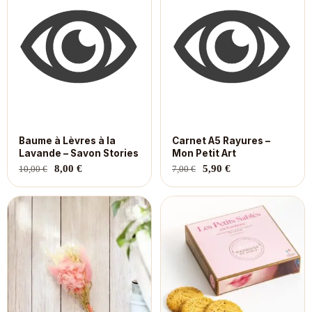
Baume à Lèvres à la
Carnet A5 Rayures –
Lavande – Savon Stories
Mon Petit Art
8,00
€
5,90
€
10,00
€
7,00
€
Le
Le
prix
prix
initial
actuel
était :
est :
5,90 €.
5,00 €.