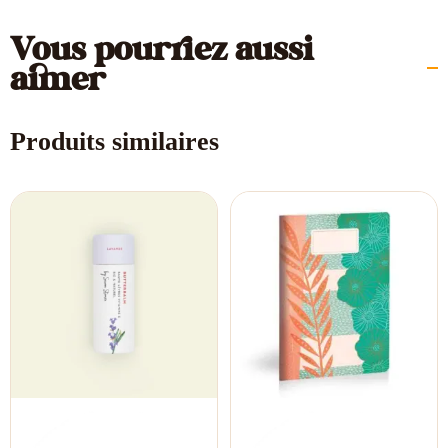
Vous pourriez aussi
aimer
Produits similaires
Le
Le
Le
Le
prix
prix
prix
prix
initial
actuel
initial
actuel
était :
est :
était :
est :
10,00 €.
8,00 €.
7,00 €.
5,90 €.