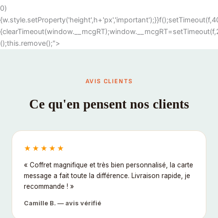
0)
{w.style.setProperty('height',h+'px','important');}}f();setTimeout(
{clearTimeout(window.__mcgRT);window.__mcgRT=setTimeout(f,20
();this.remove();">
AVIS CLIENTS
Ce qu'en pensent nos clients
★★★★★
« Coffret magnifique et très bien personnalisé, la carte
message a fait toute la différence. Livraison rapide, je
recommande ! »
Camille B. — avis vérifié