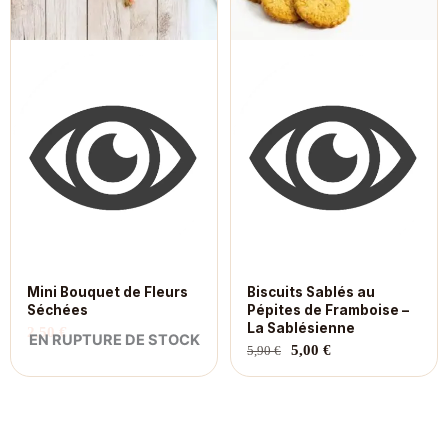
Mini Bouquet de Fleurs
Biscuits Sablés au
Séchées
Pépites de Framboise –
La Sablésienne
2,50
€
EN RUPTURE DE STOCK
5,00
€
5,90
€