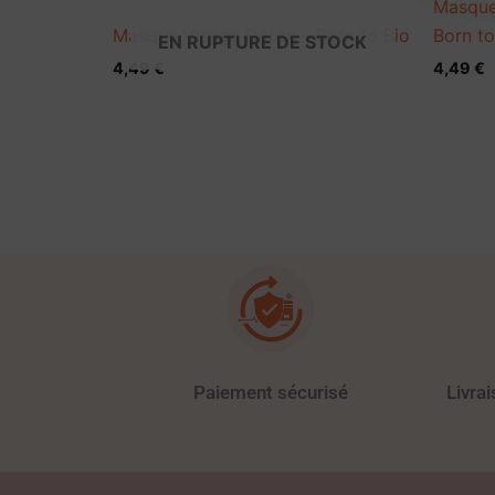
Masque
Masque Visage Détox – Born to Bio
Born to
EN RUPTURE DE STOCK
4,49
€
4,49
€
Paiement sécurisé
Livra