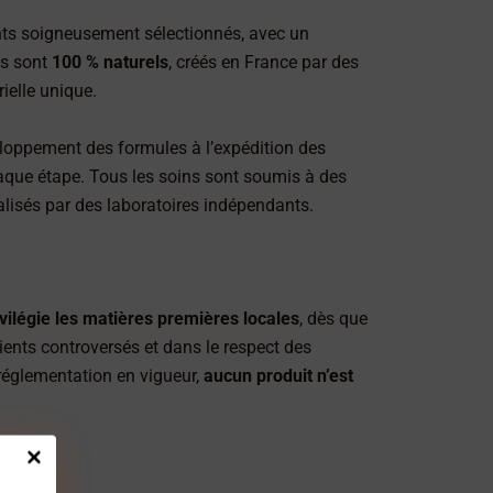
ents soigneusement sélectionnés, avec un
és sont
100 % naturels
, créés en France par des
rielle unique.
loppement des formules à l’expédition des
que étape. Tous les soins sont soumis à des
éalisés par des laboratoires indépendants.
vilégie les matières premières locales
, dès que
ients controversés et dans le respect des
réglementation en vigueur,
aucun produit n’est