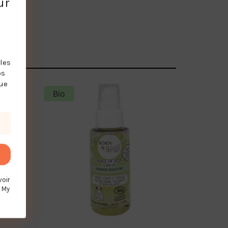
ur
les
os
que
Bio
voir
 My