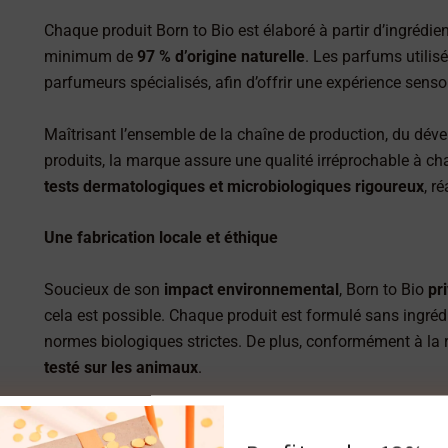
Chaque produit
Born to Bio
est élaboré à partir d’ingrédi
minimum de
97 % d’origine naturelle
. Les parfums utilis
parfumeurs spécialisés
, afin d’offrir une expérience senso
Maîtrisant l’ensemble de la chaîne de production,
du déve
produits
, la marque assure une
qualité irréprochable
à cha
tests dermatologiques et microbiologiques rigoureux
, r
Une fabrication locale et éthique
Soucieux de son
impact environnemental
,
Born to Bio
pri
cela est possible. Chaque produit est formulé sans ingréd
normes biologiques strictes
. De plus, conformément à la 
testé sur les animaux
.