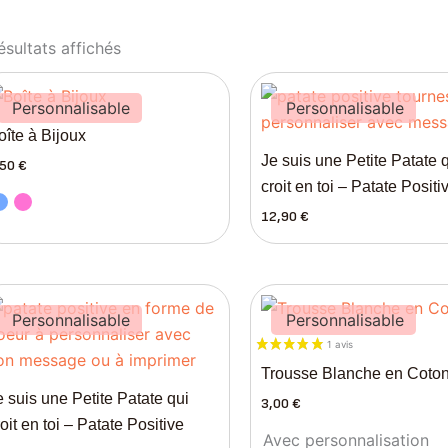
ésultats affichés
Personnalisable
Personnalisable
oîte à Bijoux
Je suis une Petite Patate 
,50
€
croit en toi – Patate Positi
12,90
€
Personnalisable
Personnalisable
Trousse Blanche en Coto
e suis une Petite Patate qui
3,00
€
oit en toi – Patate Positive
Avec personnalisation