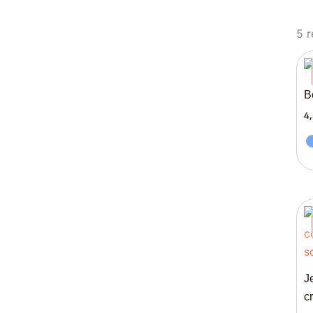
5 r
B
4
J
cr