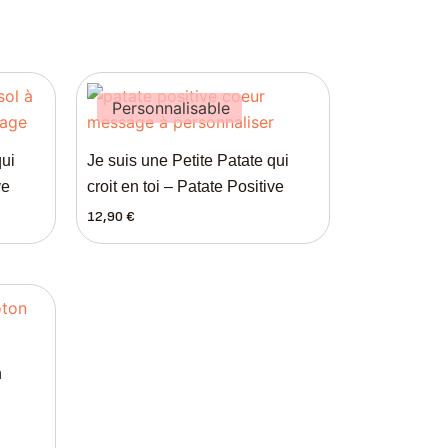
Personnalisable
qui
Je suis une Petite Patate qui
ve
croit en toi – Patate Positive
12,90
€
n