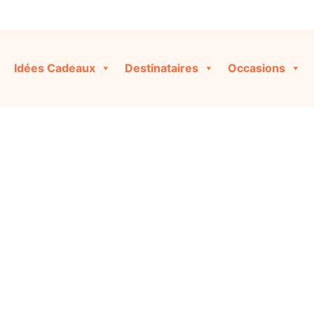
Idées Cadeaux
Destinataires
Occasions
Personnalisabl
iginales et personnalisées pour toutes les occasions, ou co
cliquant sur « Créer ma Box » !