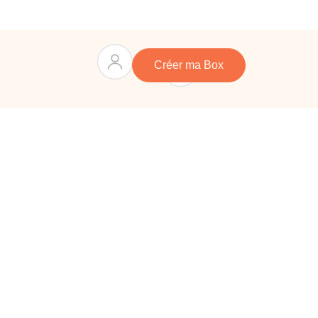
Panier
0
Créer ma Box
e
mposez vous-même une box cadeau sur mesure en