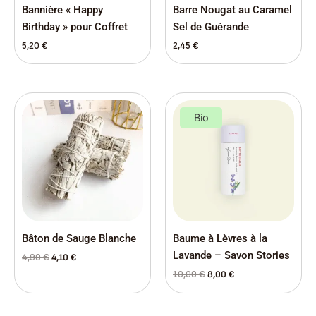
Bannière « Happy
Barre Nougat au Caramel
Birthday » pour Coffret
Sel de Guérande
5,20
€
2,45
€
Le
Le
Le
Le
prix
prix
prix
prix
Bio
initial
actuel
initial
actuel
était :
est :
était :
est :
4,90 €.
4,10 €.
10,00 €.
8,00 €.
Bâton de Sauge Blanche
Baume à Lèvres à la
Lavande – Savon Stories
4,90
€
4,10
€
10,00
€
8,00
€