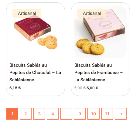
Le
Le
prix
prix
Artisanal
Artisanal
initial
actuel
était :
est :
5,90 €.
5,00 €.
Biscuits Sablés au
Biscuits Sablés au
Pépites de Chocolat – La
Pépites de Framboise –
Sablésienne
La Sablésienne
6,18
€
5,90
€
5,00
€
1
2
3
4
…
9
10
11
→