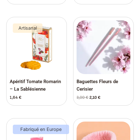
Le
Le
prix
prix
Artisanal
initial
actuel
était :
est :
3,00 €.
2,10 €.
Apéritif Tomate Romarin
Baguettes Fleurs de
– La Sablésienne
Cerisier
1,64
€
3,00
€
2,10
€
Fabriqué en Europe