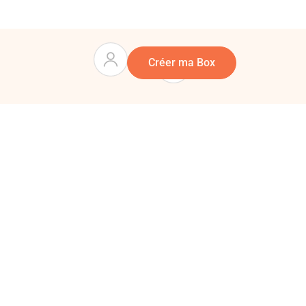
Panier
0
Créer ma Box
mposez vous-même une box cadeau sur mesure en