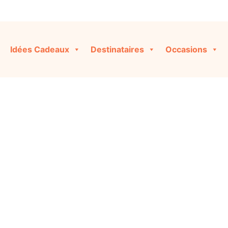
Idées Cadeaux
Destinataires
Occasions
Crèche
iginales et personnalisées pour toutes les occasions, ou co
cliquant sur « Créer ma Box » !