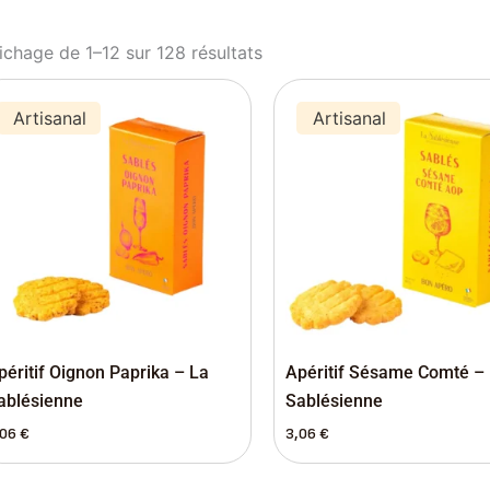
ichage de 1–12 sur 128 résultats
Artisanal
Artisanal
péritif Oignon Paprika – La
Apéritif Sésame Comté –
ablésienne
Sablésienne
,06
€
3,06
€