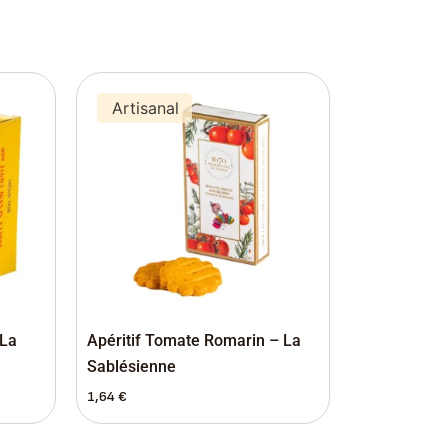
Artisanal
 La
Apéritif Tomate Romarin – La
Sablésienne
1,64
€